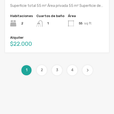
Superficie total 55 m² Área privada 55 m² Superficie de…
Habitaciones
Cuartos de baño
Área
2
55
sq ft
1
Alquiler
$22.000
1
2
3
4