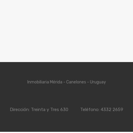
Inmobiliaria Mérida - Canelones - Uruguay
Dirección: Treinta y Tres 630
Teléfono: 4332 2659