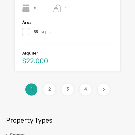
2
1
Área
sq ft
55
Alquiler
$22.000
1
2
3
4
Property Types
Campo